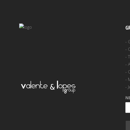
G
-
-
-
-
A
-
-
-
J
N