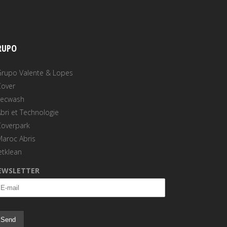
RUPO
Grupo Valente & Lopes
Cover
Tecwash
bri et Technologie
Coverpark
Maroc Abris
etklean
EWSLETTER