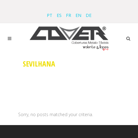
PT
ES
FR
EN
DE
SEVILHANA
Sorry, no posts matched your criteria.