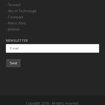
-
Tecwash
-
Abri et Technologie
-
Coverpark
-
Maroc Abris
-
Jetklean
NEWSLETTER
Copyright 2018 - All rights reserved.