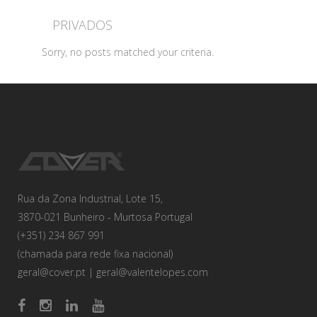
PRIVADOS
Sorry, no posts matched your criteria.
Rua da Zona Industrial, Lote 15,
3870-021 Bunheiro - Murtosa Portugal
(+351) 234 867 991
(chamada para rede fixa nacional)
geral@cover.pt
|
geral@valentelopes.com