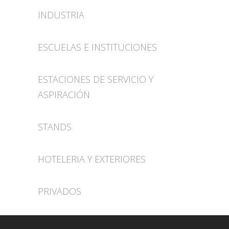
Sorry, no posts matched your criteria.
INDUSTRIA
Sorry, no posts matched your criteria.
ESCUELAS E INSTITUCIONES
Sorry, no posts matched your criteria.
ESTACIONES DE SERVICIO Y
ASPIRACIÓN
Sorry, no posts matched your criteria.
STANDS
Sorry, no posts matched your criteria.
HOTELERIA Y EXTERIORES
Sorry, no posts matched your criteria.
PRIVADOS
Sorry, no posts matched your criteria.