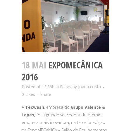
18 MAI
EXPOMECÂNICA
2016
Posted at 13:38h
in
Feiras
by
Joana costa
0
Likes
Share
A
Tecwash
, empresa do
Grupo Valente &
Lopes,
foi a grande vencedora do prémio
empresa mais inovadora, na terceira edição
da ExpoMECÂNICA – Salão de Equipamentos,