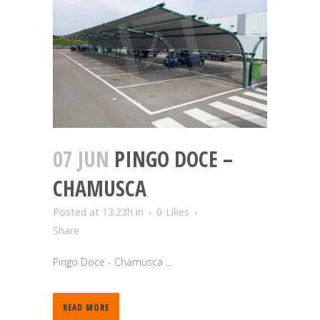
07 JUN
PINGO DOCE –
CHAMUSCA
Posted at 13:23h
in
0
Likes
Share
Pingo Doce - Chamusca ...
READ MORE