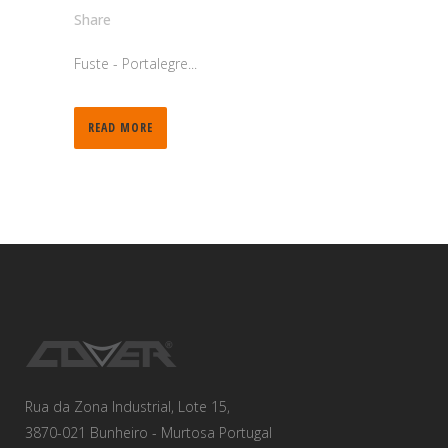
Share
Fuste - Portalegre...
READ MORE
Rua da Zona Industrial, Lote 15,
3870-021 Bunheiro - Murtosa Portugal