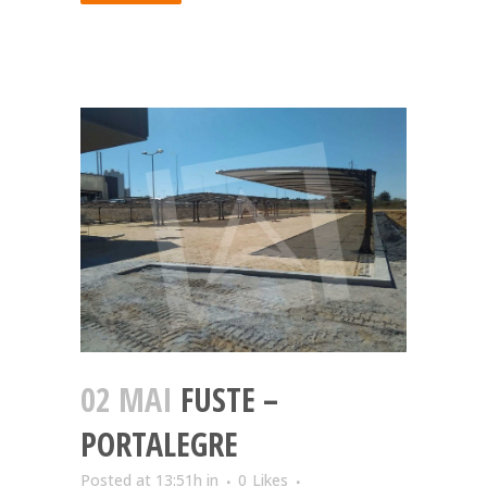
02 MAI
FUSTE –
PORTALEGRE
Posted at 13:51h
in
0
Likes