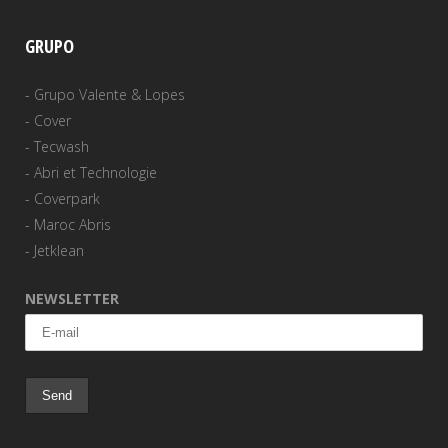
GRUPO
-
Grupo Valente & Lopes
-
Cover
-
Tecwash
-
Abri et Technologie
-
Coverpark
-
Maroc Abris
-
Jetklean
NEWSLETTER