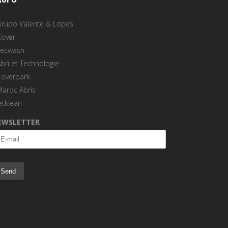
Grupo Valente & Lopes
Cover
Tecwash
bri et Technologie
Coverpark
Maroc Abris
etklean
EWSLETTER