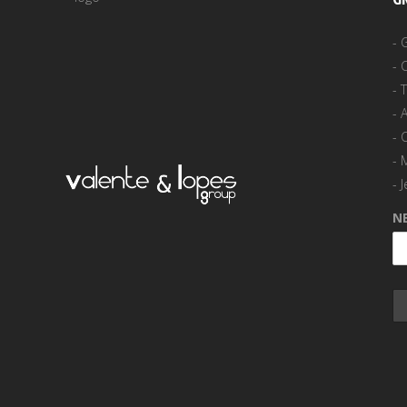
-
-
-
-
A
-
-
-
J
N