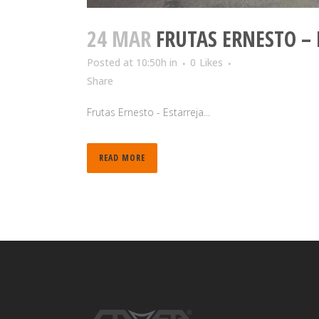
24 MAR
FRUTAS ERNESTO – 
Posted at 10:50h
in
0
Likes
Share
Frutas Ernesto - Estarreja...
READ MORE