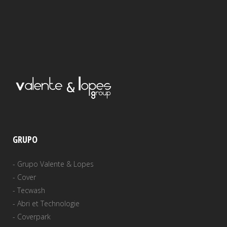
GRUPO
-
Grupo Valente & Lopes
-
Cover
-
Tecwash
-
Abri et Technologie
-
Coverpark