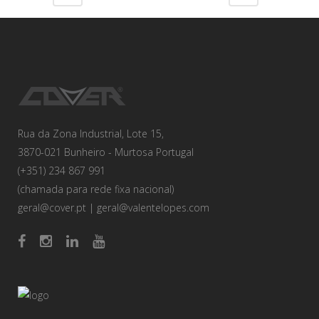
Rua da Zona Industrial, Lote 15,
3870-021 Bunheiro - Murtosa Portugal
(+351) 234 867 991
(chamada para rede fixa nacional)
geral@cover.pt
|
geral@valentelopes.com