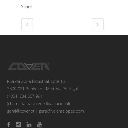
Share
Rua da Zona Industrial, Lote 15,
3870-021 Bunheiro - Murtosa Portugal
(+351) 234 867 991
(chamada para rede fixa nacional)
geral@cover.pt
|
geral@valentelopes.com