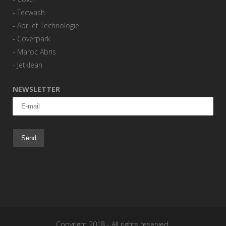
-
Tecwash
-
Abri et Technologie
-
Coverpark
-
Maroc Abris
-
Jetklean
NEWSLETTER
Copyright 2018 - All rights reserved.