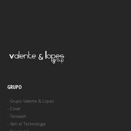
GRUPO
-
Grupo Valente & Lopes
-
Cover
-
Tecwash
-
Abri et Technologie