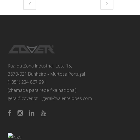
Rua da Zona Industrial, Lote 15,
3870-021 Bunheiro - Murtosa Portugal
(+351) 234 867 991
(chamada para rede fixa nacional)
geral@cover.pt
|
geral@valentelopes.com