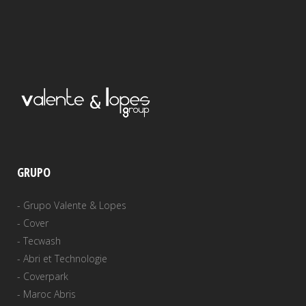
GRUPO
-
Grupo Valente & Lopes
-
Cover
-
Tecwash
-
Abri et Technologie
-
Coverpark
-
Maroc Abris