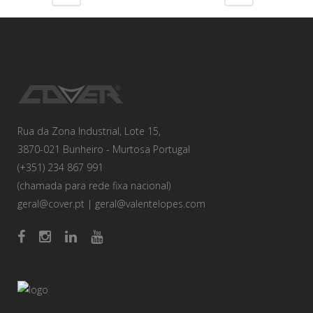
Rua da Zona Industrial, Lote 15,
3870-021 Bunheiro - Murtosa Portugal
(+351) 234 867 991
(chamada para rede fixa nacional)
geral@cover.pt
|
geral@valentelopes.com