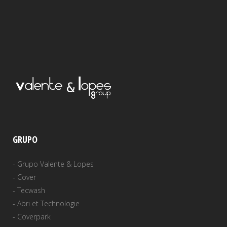
GRUPO
-
Grupo Valente & Lopes
-
Cover
-
Tecwash
-
Abri et Technologie
-
Coverpark