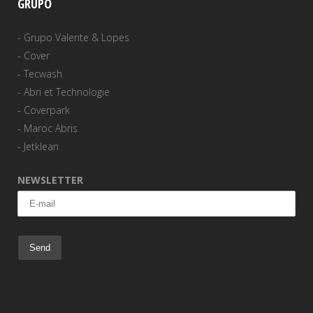
GRUPO
-
Grupo Valente & Lopes
-
Cover
-
Tecwash
-
Abri et Technologie
-
Coverpark
-
Maroc Abris
-
Jetklean
NEWSLETTER