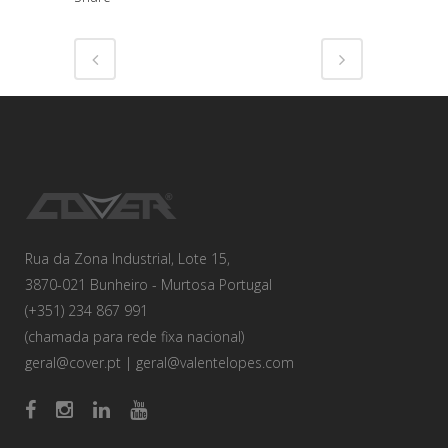
Rua da Zona Industrial, Lote 15,
3870-021 Bunheiro - Murtosa Portugal
(+351) 234 867 991
(chamada para rede fixa nacional)
geral@cover.pt
|
geral@valentelopes.com