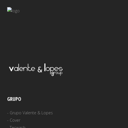
GRUPO
-
Grupo Valente & Lopes
-
Cover
-
Tecwash