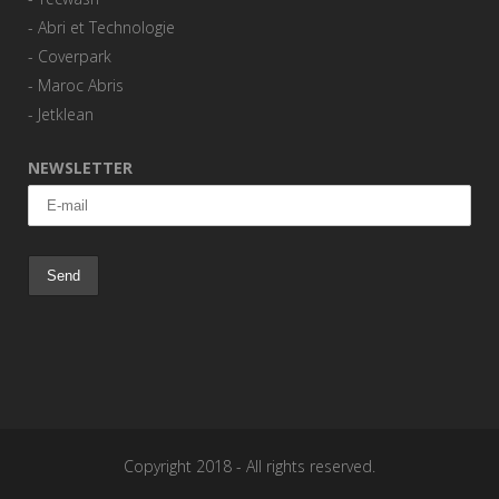
-
Abri et Technologie
-
Coverpark
-
Maroc Abris
-
Jetklean
NEWSLETTER
Copyright 2018 - All rights reserved.