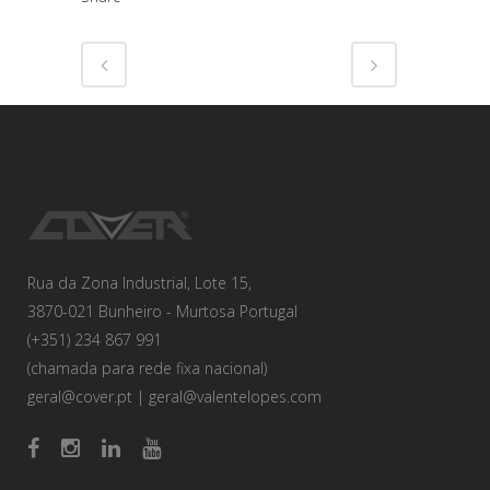
Rua da Zona Industrial, Lote 15,
3870-021 Bunheiro - Murtosa Portugal
(+351) 234 867 991
(chamada para rede fixa nacional)
geral@cover.pt
|
geral@valentelopes.com