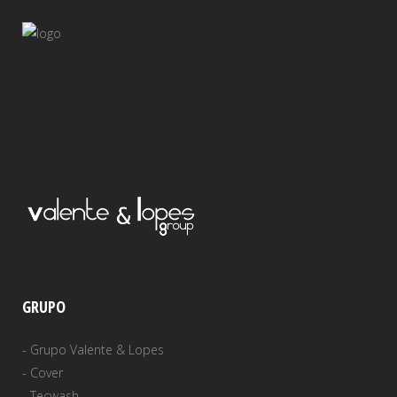
GRUPO
-
Grupo Valente & Lopes
-
Cover
-
Tecwash