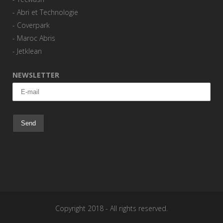
-
Abri et Technologie
-
Coverpark
-
Maroc Abris
-
Jetklean
NEWSLETTER
Copyright 2018 - All rights reserved.