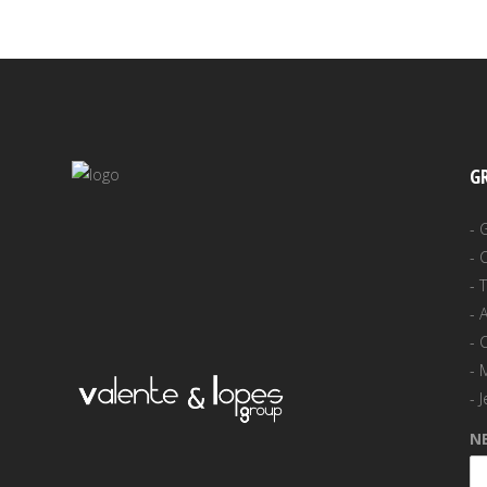
G
-
-
-
-
A
-
-
-
J
N