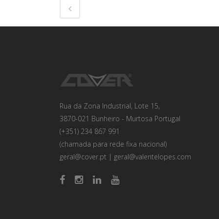
Rua da Zona Industrial, Lote 15,
3870-021 Bunheiro - Murtosa Portugal
(+351) 234 867 991
(chamada para rede fixa nacional)
geral@cover.pt
|
geral@valentelopes.com