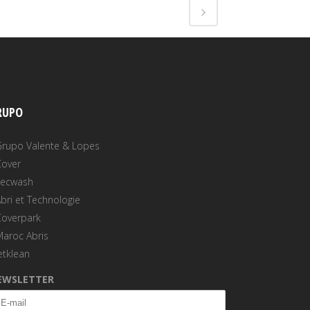
RUPO
Grupo Valente & Lopes
Cover
Tecwash
bri et Technologie
Coverpark
Maroc Abris
etklean
EWSLETTER