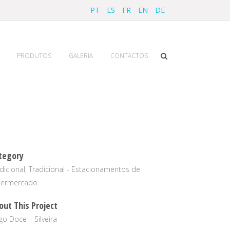
PT
ES
FR
EN
DE
PRODUTOS
GALERIA
CONTACTOS
tegory
dicional, Tradicional - Estacionamentos de
permercado
out This Project
go Doce – Silveira