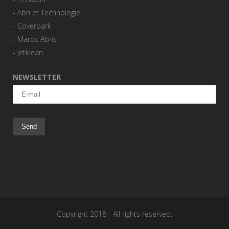
-
Abri et Technologie
-
Coverpark
-
Maroc Abris
-
Jetklean
NEWSLETTER
Copyright 2018 - All rights reserved.