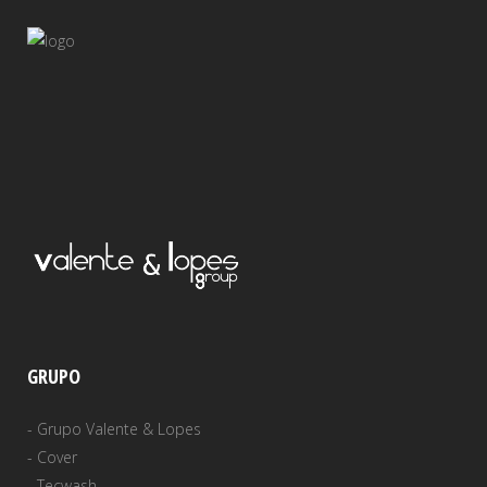
GRUPO
-
Grupo Valente & Lopes
-
Cover
-
Tecwash