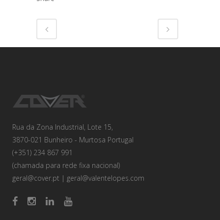
Rua da Zona Industrial, Lote 15,
3870-021 Bunheiro - Murtosa Portugal
(+351) 234 867 991
(chamada para rede fixa nacional)
geral@cover.pt
|
geral@valentelopes.com