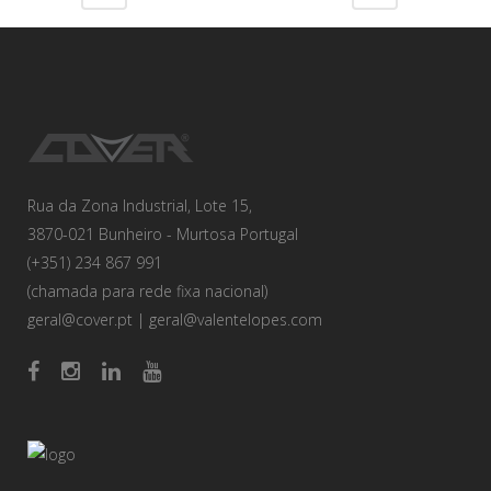
Rua da Zona Industrial, Lote 15,
3870-021 Bunheiro - Murtosa Portugal
(+351) 234 867 991
(chamada para rede fixa nacional)
geral@cover.pt
|
geral@valentelopes.com