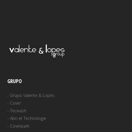
GRUPO
-
Grupo Valente & Lopes
-
Cover
-
Tecwash
-
Abri et Technologie
-
Coverpark