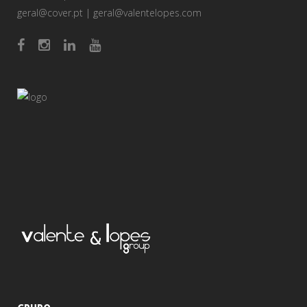
geral@cover.pt
|
geral@valentelopes.com