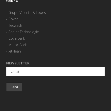
GRUPO
-
Grupo Valente & Lopes
-
Cover
-
Tecwash
-
Abri et Technologie
-
Coverpark
-
Maroc Abris
-
Jetklean
NEWSLETTER