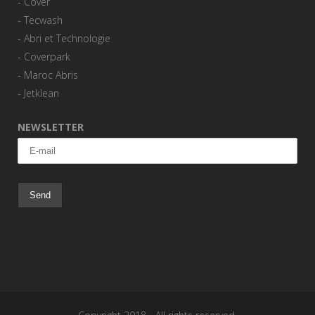
-
Cover
-
Tecwash
-
Abri et Technologie
-
Coverpark
-
Maroc Abris
-
Jetklean
NEWSLETTER