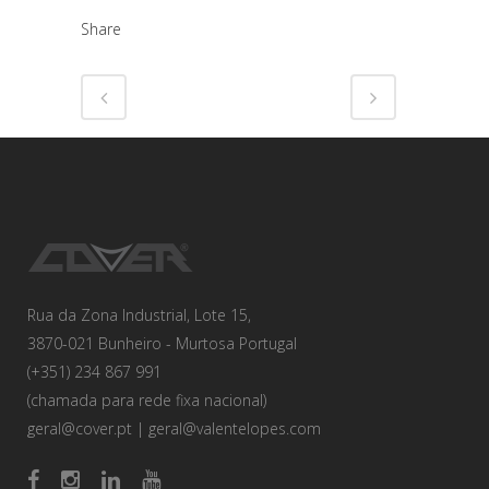
Share
Rua da Zona Industrial, Lote 15,
3870-021 Bunheiro - Murtosa Portugal
(+351) 234 867 991
(chamada para rede fixa nacional)
geral@cover.pt
|
geral@valentelopes.com