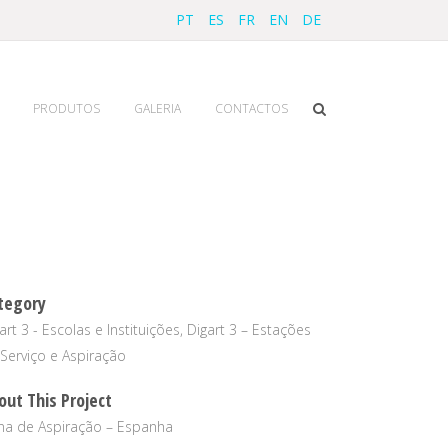
PT
ES
FR
EN
DE
PRODUTOS
GALERIA
CONTACTOS
tegory
art 3 - Escolas e Instituições, Digart 3 – Estações
Serviço e Aspiração
out This Project
na de Aspiração – Espanha