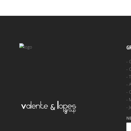
G
-
-
-
-
A
-
-
-
J
N