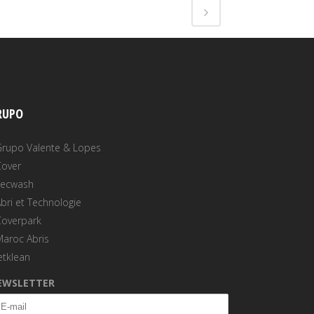
RUPO
Grupo Valente & Lopes
Cover
Tecwash
bri et Technologie
Coverpark
Maroc Abris
etklean
EWSLETTER