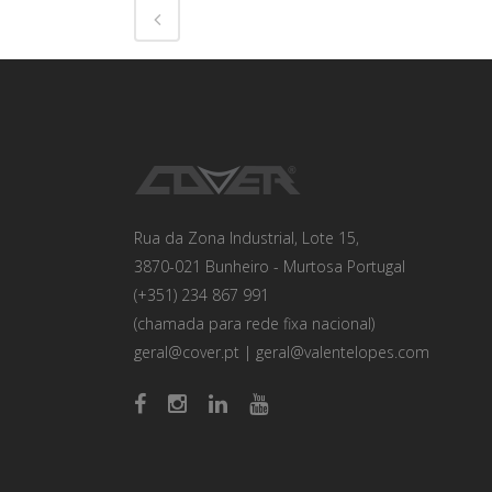
Rua da Zona Industrial, Lote 15,
3870-021 Bunheiro - Murtosa Portugal
(+351) 234 867 991
(chamada para rede fixa nacional)
geral@cover.pt
|
geral@valentelopes.com